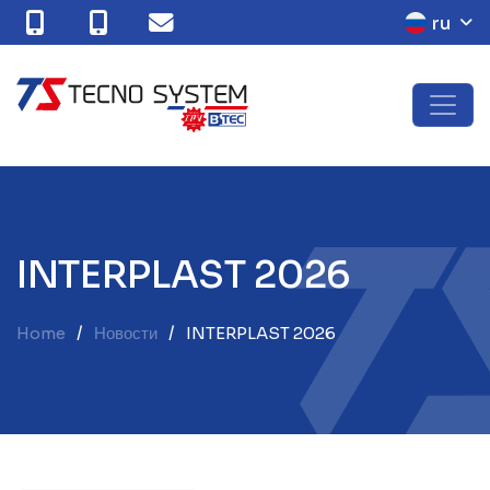
ru
I
N
T
E
R
P
L
A
S
T
2
0
2
6
Home
Новости
INTERPLAST 2026