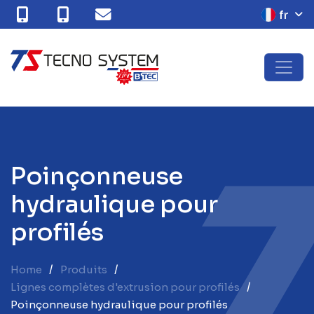
fr
P
o
i
n
ç
o
n
n
e
u
s
e
h
y
d
r
a
u
l
i
q
u
e
p
o
u
r
p
r
o
f
i
l
é
s
Home
Produits
Lignes complètes d'extrusion pour profilés
Poinçonneuse hydraulique pour profilés