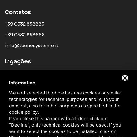
Contatos
+39 0532 858883
+39 0532 858666
info@tecnosystemfe.it
Ligações
Empresa
Informative
Produtos
We and selected third parties use cookies or similar
Notícias
technologies for technical purposes and, with your
Rede de Vendas
consent, also for other purposes as specified in the
cookie policy
.
Catalogos
If you close this banner with a tick or click on
"Decline", only technical cookies will be used. If you
Blog
want to select the cookies to be installed, click on