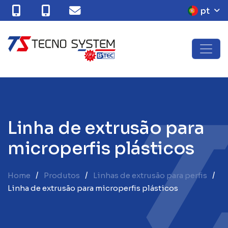
pt
L
i
n
h
a
d
e
e
x
t
r
u
s
ã
o
p
a
r
a
m
i
c
r
o
p
e
r
f
i
s
p
l
á
s
t
i
c
o
s
Home
Produtos
Linhas de extrusão para perfis
Linha de extrusão para microperfis plásticos