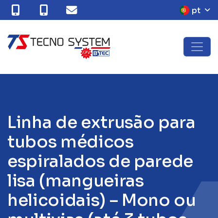
pt
L
i
n
h
a
d
e
e
x
t
r
u
s
ã
o
p
a
r
a
t
u
b
o
s
m
é
d
i
c
o
s
e
s
p
i
r
a
l
a
d
o
s
d
e
p
a
r
e
d
e
l
i
s
a
(
m
a
n
g
u
e
i
r
a
s
h
e
l
i
c
o
i
d
a
i
s
)
–
M
o
n
o
o
u