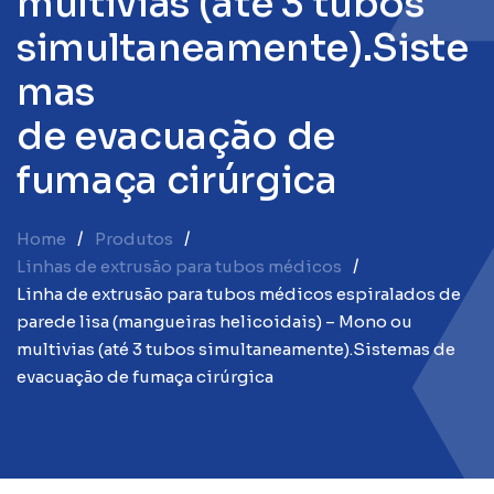
m
u
l
t
i
v
i
a
s
(
a
t
é
3
t
u
b
o
s
s
i
m
u
l
t
a
n
e
a
m
e
n
t
e
)
.
S
i
s
t
e
m
a
s
d
e
e
v
a
c
u
a
ç
ã
o
d
e
f
u
m
a
ç
a
c
i
r
ú
r
g
i
c
a
Home
Produtos
Linhas de extrusão para tubos médicos
Linha de extrusão para tubos médicos espiralados de
parede lisa (mangueiras helicoidais) – Mono ou
multivias (até 3 tubos simultaneamente).Sistemas de
evacuação de fumaça cirúrgica