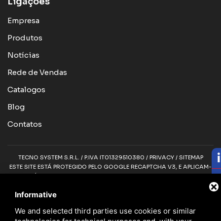
Ligações
Empresa
Produtos
Notícias
Rede de Vendas
Catalogos
Blog
Contatos
TECNO SYSTEM S.R.L. / P.IVA IT01329510380 /
PRIVACY
/
SITEMAP
ESTE SITE ESTÁ PROTEGIDO PELO GOOGLE RECAPTCHA V3, E APLICAM-
SE A
POLÍTICA DE PRIVACIDADE
E OS
TERMOS DE SERVIÇO DA GOOGLE
.
Informative
We and selected third parties use cookies or similar