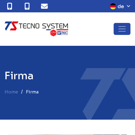
de
F
i
r
m
a
Home
Firma