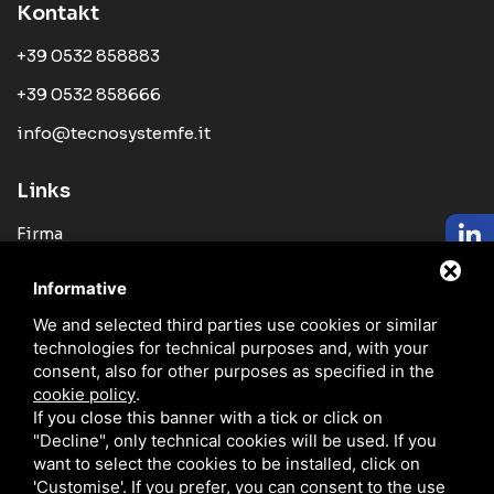
Kontakt
+39 0532 858883
+39 0532 858666
info@tecnosystemfe.it
Links
Firma
Produkte
Informative
Neuigkeit
We and selected third parties use cookies or similar
technologies for technical purposes and, with your
Vertetungen
consent, also for other purposes as specified in the
Kataloge
cookie policy
.
If you close this banner with a tick or click on
Blog
"Decline", only technical cookies will be used. If you
want to select the cookies to be installed, click on
Kontakte
'Customise'. If you prefer, you can consent to the use