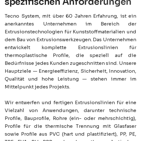
s
p
e
z
i
f
i
s
c
h
e
n
A
n
f
o
r
d
e
r
u
n
g
e
n
Tecno System, mit über 60 Jahren Erfahrung, ist ein
anerkanntes Unternehmen im Bereich der
Extrusionstechnologien für Kunststoffmaterialien und
dem Bau von Extrusionswerkzeugen. Das Unternehmen
entwickelt komplette Extrusionslinien für
thermoplastische Profile, die speziell auf die
Bedürfnisse jedes Kunden zugeschnitten sind. Unsere
Hauptziele — Energieeffizienz, Sicherheit, Innovation,
Qualität und hohe Leistung — stehen immer im
Mittelpunkt jedes Projekts.
Wir entwerfen und fertigen Extrusionslinien für eine
Vielzahl von Anwendungen, darunter technische
Profile, Bauprofile, Rohre (ein- oder mehrschichtig),
Profile für die thermische Trennung mit Glasfaser
sowie Profile aus PVC (hart und plastifiziert), PP, PE,