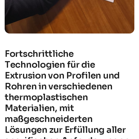
F
o
r
t
s
c
h
r
i
t
t
l
i
c
h
e
T
e
c
h
n
o
l
o
g
i
e
n
f
ü
r
d
i
e
E
x
t
r
u
s
i
o
n
v
o
n
P
r
o
f
i
l
e
n
u
n
d
R
o
h
r
e
n
i
n
v
e
r
s
c
h
i
e
d
e
n
e
n
t
h
e
r
m
o
p
l
a
s
t
i
s
c
h
e
n
M
a
t
e
r
i
a
l
i
e
n
,
m
i
t
m
a
ß
g
e
s
c
h
n
e
i
d
e
r
t
e
n
L
ö
s
u
n
g
e
n
z
u
r
E
r
f
ü
l
l
u
n
g
a
l
l
e
r