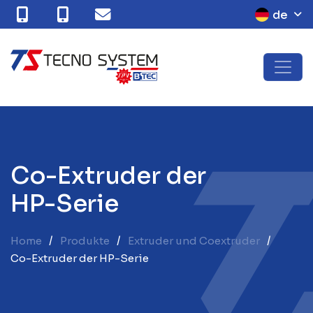
de
C
o
-
E
x
t
r
u
d
e
r
d
e
r
H
P
-
S
e
r
i
e
Home
Produkte
Extruder und Coextruder
Co-Extruder der HP-Serie