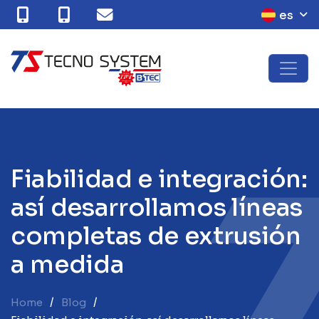
es
F
i
a
b
i
l
i
d
a
d
e
i
n
t
e
g
r
a
c
i
ó
n
:
a
s
í
d
e
s
a
r
r
o
l
l
a
m
o
s
l
í
n
e
a
s
c
o
m
p
l
e
t
a
s
d
e
e
x
t
r
u
s
i
ó
n
a
m
e
d
i
d
a
Home
Blog