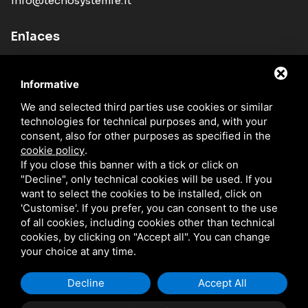
info@tecnosystemfe.it
Enlaces
Empresa
Informative
Productos
We and selected third parties use cookies or similar
Novedades
technologies for technical purposes and, with your
Red de distribución
consent, also for other purposes as specified in the
cookie policy
.
Catálogos
If you close this banner with a tick or click on
"Decline", only technical cookies will be used. If you
Blog
want to select the cookies to be installed, click on
Contactos
'Customise'. If you prefer, you can consent to the use
of all cookies, including cookies other than technical
cookies, by clicking on "Accept all". You can change
your choice at any time.
TECNO SYSTEM S.R.L. / P.IVA IT01329510380 /
PRIVACY
/
SITEMAP
ESTE SITIO ESTÁ PROTEGIDO POR GOOGLE RECAPTCHA V3,
POLÍTICA DE
PRIVACIDAD
Y
CONDICIONES DEL SERVICIO
DE GOOGLE.
Decline
Accept All