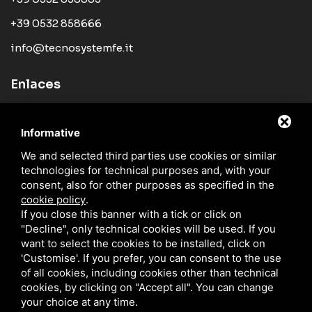
+39 0532 858666
info@tecnosystemfe.it
Enlaces
Empresa
Informative
Productos
We and selected third parties use cookies or similar
Novedades
technologies for technical purposes and, with your
Red de distribución
consent, also for other purposes as specified in the
cookie policy
.
Catálogos
If you close this banner with a tick or click on
"Decline", only technical cookies will be used. If you
Blog
want to select the cookies to be installed, click on
Contactos
'Customise'. If you prefer, you can consent to the use
of all cookies, including cookies other than technical
cookies, by clicking on "Accept all". You can change
your choice at any time.
TECNO SYSTEM S.R.L. / P.IVA IT01329510380 /
PRIVACY
/
SITEMAP