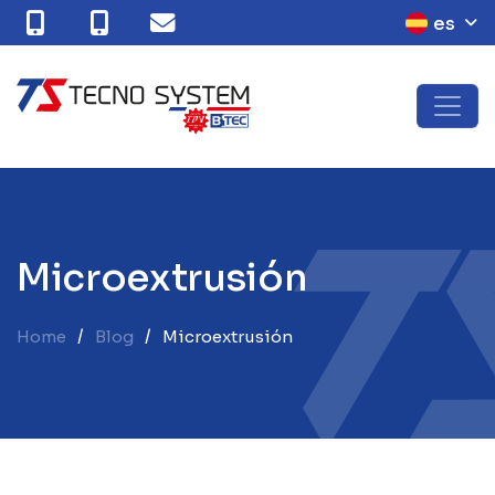
es
M
i
c
r
o
e
x
t
r
u
s
i
ó
n
Home
Blog
Microextrusión