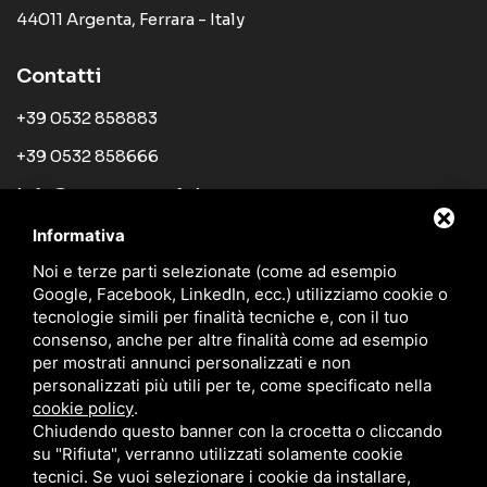
44011 Argenta, Ferrara - Italy
Contatti
+39 0532 858883
+39 0532 858666
info@tecnosystemfe.it
Informativa
Links
Noi e terze parti selezionate (come ad esempio
Azienda
Google, Facebook, LinkedIn, ecc.) utilizziamo cookie o
tecnologie simili per finalità tecniche e, con il tuo
Prodotti
consenso, anche per altre finalità come ad esempio
per mostrati annunci personalizzati e non
News
personalizzati più utili per te, come specificato nella
Rete di vendita
cookie policy
.
Chiudendo questo banner con la crocetta o cliccando
Cataloghi
su "Rifiuta", verranno utilizzati solamente cookie
tecnici. Se vuoi selezionare i cookie da installare,
Blog