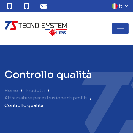
it
C
o
n
t
r
o
l
l
o
q
u
a
l
i
t
à
Home
Prodotti
Attrezzature per estrusione di profili
Controllo qualità