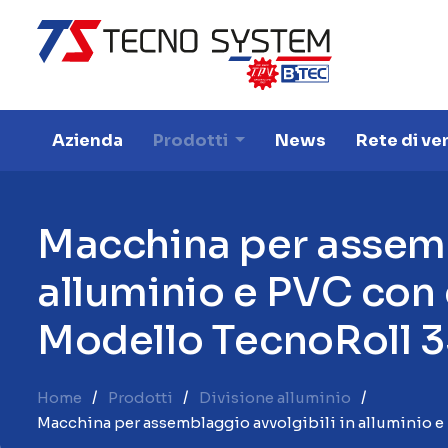
Azienda
Prodotti
News
Rete di ve
M
a
c
c
h
i
n
a
p
e
r
a
s
s
e
m
a
l
l
u
m
i
n
i
o
e
P
V
C
c
o
n
M
o
d
e
l
l
o
T
e
c
n
o
R
o
l
l
3
Home
Prodotti
Divisione alluminio
Macchina per assemblaggio avvolgibili in alluminio e