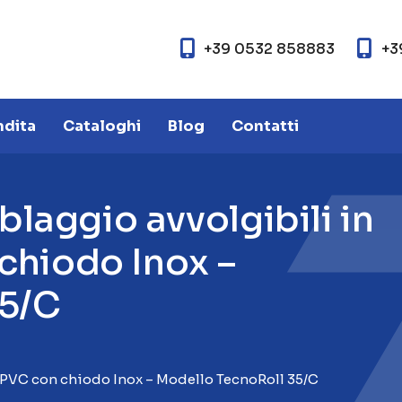
+39 0532 858883
+3
ndita
Cataloghi
Blog
Contatti
b
l
a
g
g
i
o
a
v
v
o
l
g
i
b
i
l
i
i
n
c
h
i
o
d
o
I
n
o
x
–
5
/
C
 PVC con chiodo Inox – Modello TecnoRoll 35/C