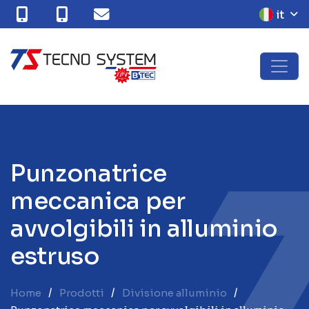
it
P
u
n
z
o
n
a
t
r
i
c
e
m
e
c
c
a
n
i
c
a
p
e
r
a
v
v
o
l
g
i
b
i
l
i
i
n
a
l
l
u
m
i
n
i
o
e
s
t
r
u
s
o
Home
Prodotti
Divisione alluminio