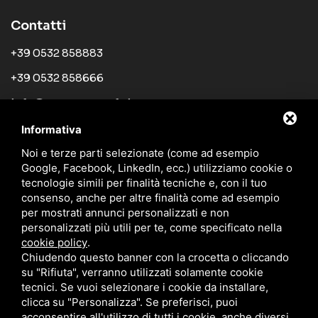
Contatti
+39 0532 858883
+39 0532 858666
info@tecnosystemfe.it
Informativa
Links
Noi e terze parti selezionate (come ad esempio
Azienda
Google, Facebook, LinkedIn, ecc.) utilizziamo cookie o
tecnologie simili per finalità tecniche e, con il tuo
Prodotti
consenso, anche per altre finalità come ad esempio
per mostrati annunci personalizzati e non
News
personalizzati più utili per te, come specificato nella
Rete di vendita
cookie policy
.
Chiudendo questo banner con la crocetta o cliccando
Cataloghi
su "Rifiuta", verranno utilizzati solamente cookie
tecnici. Se vuoi selezionare i cookie da installare,
Blog
clicca su "Personalizza". Se preferisci, puoi
Contatti
acconsentire all'utilizzo di tutti i cookie, anche diversi