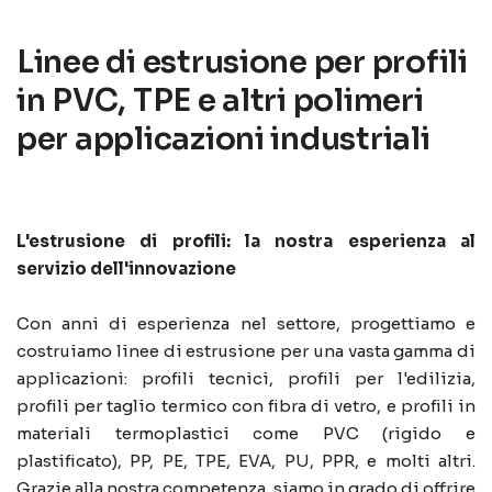
L
i
n
e
e
d
i
e
s
t
r
u
s
i
o
n
e
p
e
r
p
r
o
f
i
l
i
i
n
P
V
C
,
T
P
E
e
a
l
t
r
i
p
o
l
i
m
e
r
i
p
e
r
a
p
p
l
i
c
a
z
i
o
n
i
i
n
d
u
s
t
r
i
a
l
i
L'estrusione di profili: la nostra esperienza al
servizio dell'innovazione
Con anni di esperienza nel settore, progettiamo e
costruiamo linee di estrusione per una vasta gamma di
applicazioni: profili tecnici, profili per l'edilizia,
profili per taglio termico con fibra di vetro, e profili in
materiali termoplastici come PVC (rigido e
plastificato), PP, PE, TPE, EVA, PU, PPR, e molti altri.
Grazie alla nostra competenza, siamo in grado di offrire