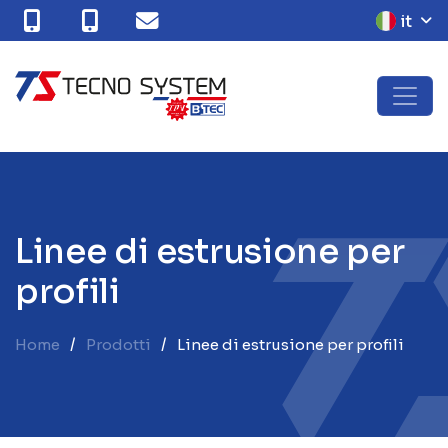
it
L
i
n
e
e
d
i
e
s
t
r
u
s
i
o
n
e
p
e
r
p
r
o
f
i
l
i
Home
Prodotti
Linee di estrusione per profili