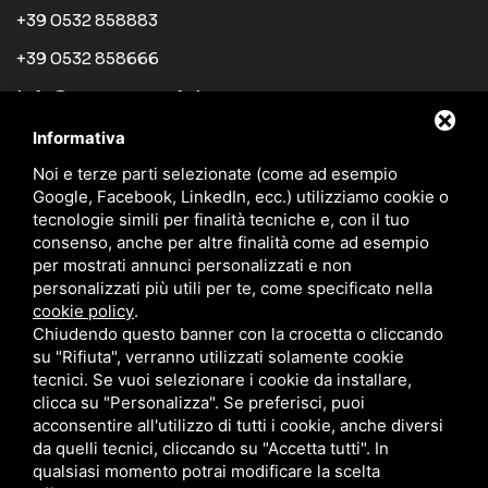
+39 0532 858883
+39 0532 858666
info@tecnosystemfe.it
Informativa
Links
Noi e terze parti selezionate (come ad esempio
Azienda
Google, Facebook, LinkedIn, ecc.) utilizziamo cookie o
tecnologie simili per finalità tecniche e, con il tuo
Prodotti
consenso, anche per altre finalità come ad esempio
per mostrati annunci personalizzati e non
News
personalizzati più utili per te, come specificato nella
Rete di vendita
cookie policy
.
Chiudendo questo banner con la crocetta o cliccando
Cataloghi
su "Rifiuta", verranno utilizzati solamente cookie
tecnici. Se vuoi selezionare i cookie da installare,
Blog
clicca su "Personalizza". Se preferisci, puoi
Contatti
acconsentire all'utilizzo di tutti i cookie, anche diversi
da quelli tecnici, cliccando su "Accetta tutti". In
qualsiasi momento potrai modificare la scelta