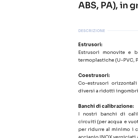
ABS, PA), in g
DESCRIZIONE
Estrusori:
Estrusori monovite e b
termoplastiche (U-PVC, PP
Coestrusori:
Co-estrusori orizzontali
diversi a ridotti ingombri
Banchi di calibrazione:
I nostri banchi di cal
circuiti (per acqua e vuo
per ridurre al minimo i c
accianio INOX verniciati a