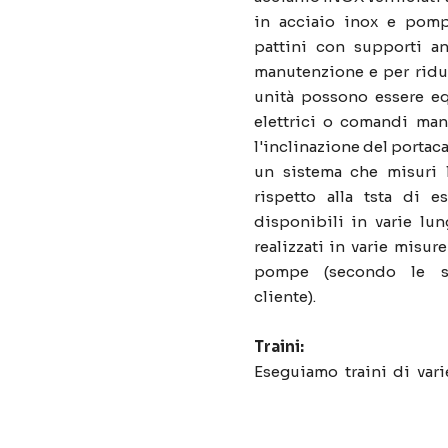
in acciaio inox e pom
pattini con supporti an
manutenzione e per ridurr
unità possono essere e
elettrici o comandi man
l'inclinazione del portaca
un sistema che misuri l
rispetto alla tsta di e
disponibili in varie lu
realizzati in varie misu
pompe (secondo le sp
cliente).
Traini:
Eseguiamo traini di var