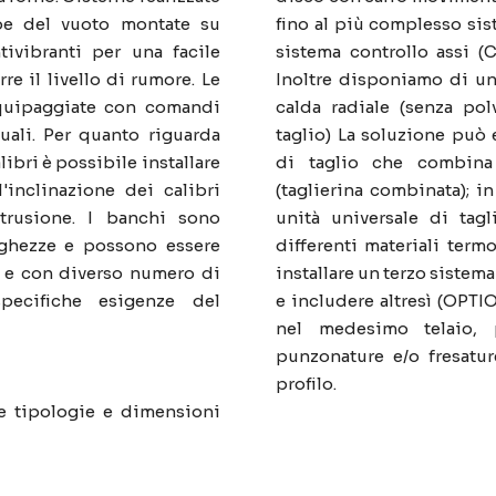
pe del vuoto montate su
fino al più complesso sis
tivibranti per una facile
sistema controllo assi (
e il livello di rumore. Le
Inoltre disponiamo di un
quipaggiate con comandi
calda radiale (senza pol
uali. Per quanto riguarda
taglio) La soluzione può
libri è possibile installare
di taglio che combina
'inclinazione dei calibri
(taglierina combinata); in
strusione. I banchi sono
unità universale di tagl
nghezze e possono essere
differenti materiali term
re e con diverso numero di
installare un terzo sistema
ecifiche esigenze del
e includere altresì (OPTI
nel medesimo telaio, p
punzonature e/o fresatur
profilo.
ie tipologie e dimensioni