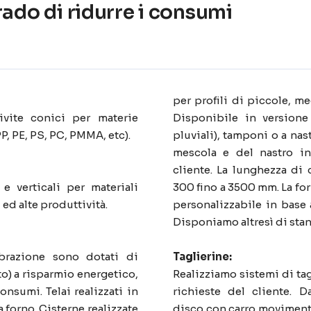
rado di ridurre i consumi
per profili di piccole, m
ivite conici per materie
Disponibile in versione
, PE, PS, PC, PMMA, etc).
pluviali), tamponi o a na
mescola e del nastro in
cliente. La lunghezza di
 e verticali per materiali
300 fino a 3500 mm. La forz
 ed alte produttività.
personalizzabile in base 
Disponiamo altresì di sta
ibrazione sono dotati di
Taglierine:
to) a risparmio energetico,
Realizziamo sistemi di tag
onsumi. Telai realizzati in
richieste del cliente. Da
 forno. Cisterne realizzate
disco con carro moviment