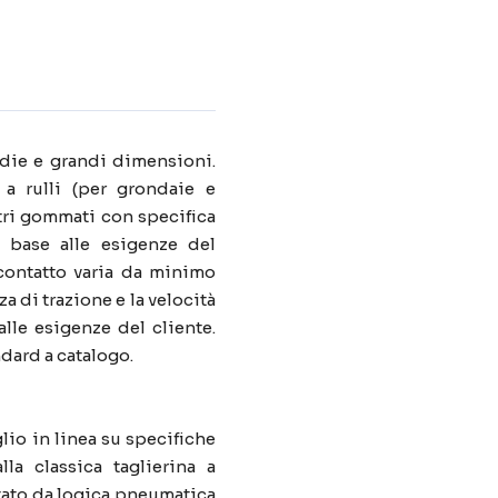
edie e grandi dimensioni.
 a rulli (per grondaie e
stri gommati con specifica
 base alle esigenze del
 contatto varia da minimo
a di trazione e la velocità
alle esigenze del cliente.
ndard a catalogo.
lio in linea su specifiche
lla classica taglierina a
ato da logica pneumatica