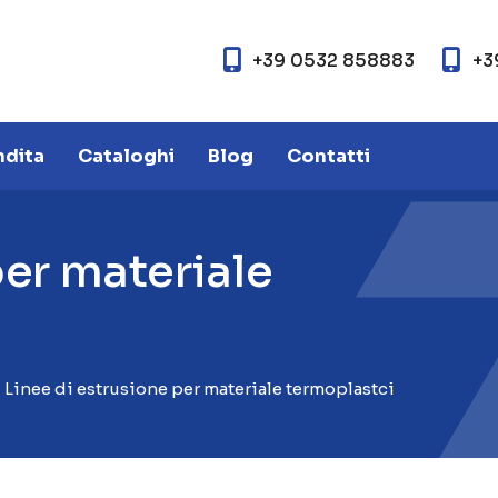
+39 0532 858883
+3
ndita
Cataloghi
Blog
Contatti
p
e
r
m
a
t
e
r
i
a
l
e
Linee di estrusione per materiale termoplastci