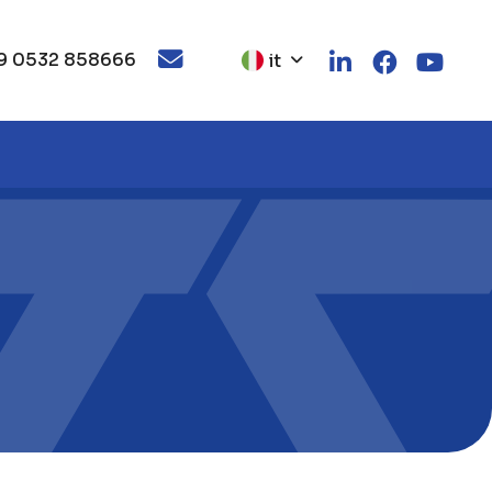
9 0532 858666
it