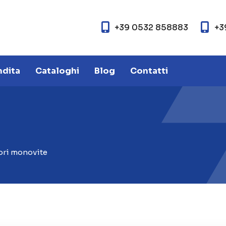
+39 0532 858883
+3
ndita
Cataloghi
Blog
Contatti
ori monovite