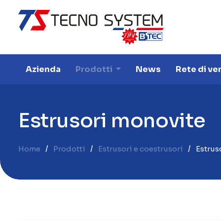
Azienda
Prodotti
News
Rete di ve
E
s
t
r
u
s
o
r
i
m
o
n
o
v
i
t
e
Home
Prodotti
Estrusori e coestrusori
Estrus