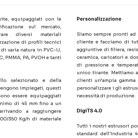
vite, equipaggiati con le
Personalizzazione
ificazione sul mercato,
Siamo sempre pronti ad a
are diversi materiali
cliente e facciamo di tu
zzazione di profili tecnici
aggiuntive di filiera, res
 di varia natura in PVC-U,
ceramica, caricatori e do
PC, PMMA, PA, PVOH e tanti
di pressione e temperat
unico tirante. Mettiamo 
lo selezionato e della
clienti un’ampia gamma 
 vengono impiegati, questi
personalizzare i gli estrus
sono essere equipaggiati
necessità di produzione.
inimo di 45 mm fino a un
DigiTS 4.0
rivando a raggiungere
300/350 Kg/h di materiale
Tutti i nostri estrusori p
standard dell'Industria 4