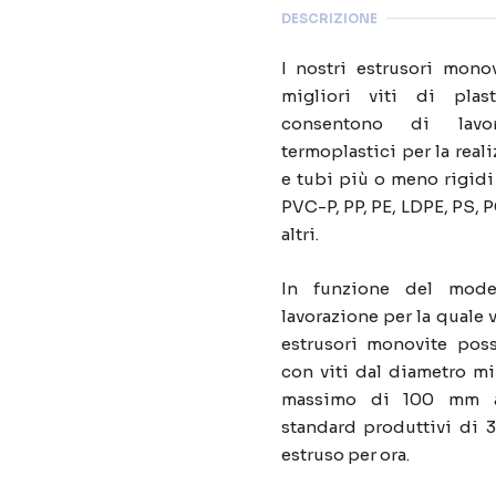
DESCRIZIONE
I nostri estrusori mono
migliori viti di plast
consentono di lavor
termoplastici per la reali
e tubi più o meno rigidi
PVC-P, PP, PE, LDPE, PS, 
altri.
In funzione del model
lavorazione per la quale
estrusori monovite pos
con viti dal diametro m
massimo di 100 mm ar
standard produttivi di 
estruso per ora.