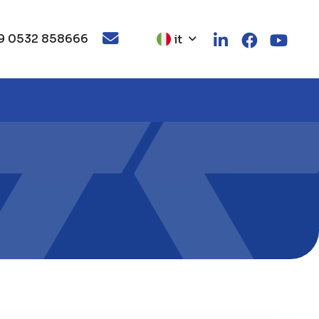
9 0532 858666
it